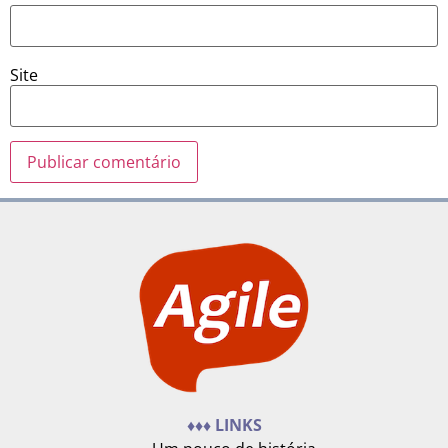
Site
♦♦♦ LINKS