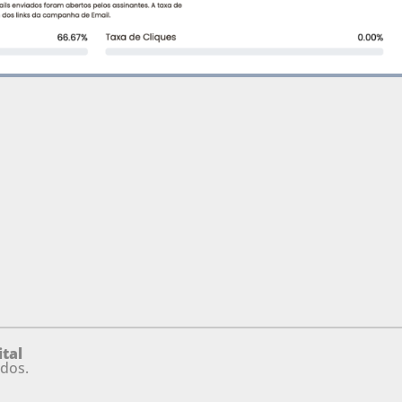
tal
ados.