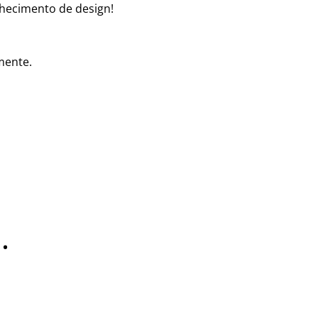
nhecimento de design!
mente.
…