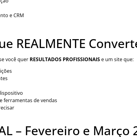
ação
ento e CRM
s
ue REALMENTE Convert
 se você quer
RESULTADOS PROFISSIONAIS
e um site que:
ições
ntes
ispositivo
 e ferramentas de vendas
ecisar
L – Fevereiro e Março 